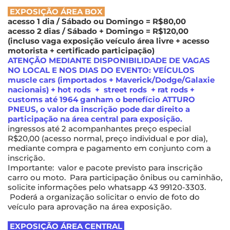
EXPOSIÇÃO ÁREA BOX
acesso 1 dia / Sábado ou Domingo = R$80,00
acesso 2 dias / Sábado + Domingo = R$120,00
(incluso vaga exposição veículo área livre + acesso
motorista + certificado participação)
ATENÇÃO MEDIANTE DISPONIBILIDADE DE VAGAS
NO LOCAL E NOS DIAS DO EVENTO: VEÍCULOS
muscle cars (importados + Maverick/Dodge/Galaxie
nacionais) + hot rods + street rods + rat rods +
customs até 1964 ganham o benefício ATTURO
PNEUS, o valor da inscrição pode dar direito a
participação na área central para exposição.
ingressos até 2 acompanhantes preço especial
R$20,00 (acesso normal, preço individual e por dia),
mediante compra e pagamento em conjunto com a
inscrição.
Importante: valor e pacote previsto para inscrição
carro ou moto. Para participação ônibus ou caminhão,
solicite informações pelo whatsapp 43 99120-3303.
Poderá a organização solicitar o envio de foto do
veículo para aprovação na área exposição.
EXPOSIÇÃO ÁREA CENTRAL